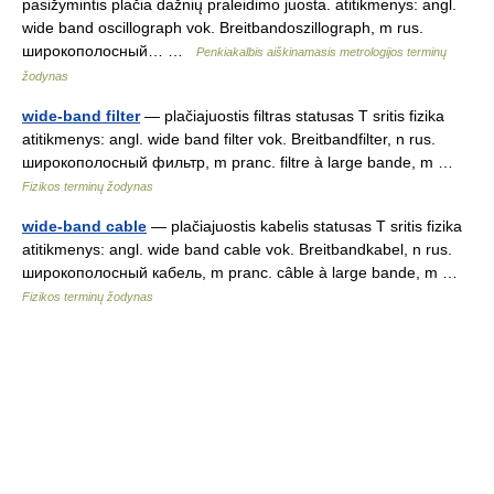
pasižymintis plačia dažnių praleidimo juosta. atitikmenys: angl.
wide band oscillograph vok. Breitbandoszillograph, m rus.
широкополосный… …
Penkiakalbis aiškinamasis metrologijos terminų
žodynas
wide-band filter
— plačiajuostis filtras statusas T sritis fizika
atitikmenys: angl. wide band filter vok. Breitbandfilter, n rus.
широкополосный фильтр, m pranc. filtre à large bande, m …
Fizikos terminų žodynas
wide-band cable
— plačiajuostis kabelis statusas T sritis fizika
atitikmenys: angl. wide band cable vok. Breitbandkabel, n rus.
широкополосный кабель, m pranc. câble à large bande, m …
Fizikos terminų žodynas