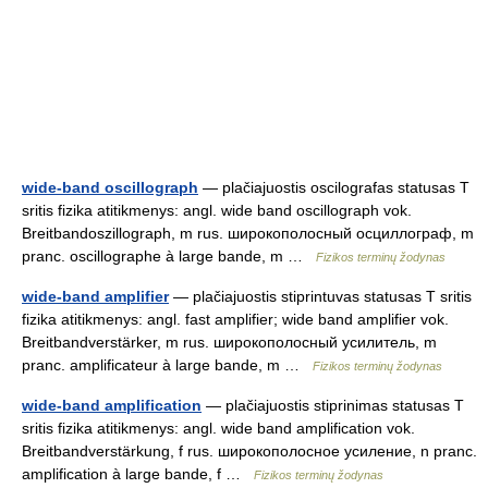
wide-band oscillograph
— plačiajuostis oscilografas statusas T
sritis fizika atitikmenys: angl. wide band oscillograph vok.
Breitbandoszillograph, m rus. широкополосный осциллограф, m
pranc. oscillographe à large bande, m …
Fizikos terminų žodynas
wide-band amplifier
— plačiajuostis stiprintuvas statusas T sritis
fizika atitikmenys: angl. fast amplifier; wide band amplifier vok.
Breitbandverstärker, m rus. широкополосный усилитель, m
pranc. amplificateur à large bande, m …
Fizikos terminų žodynas
wide-band amplification
— plačiajuostis stiprinimas statusas T
sritis fizika atitikmenys: angl. wide band amplification vok.
Breitbandverstärkung, f rus. широкополосное усиление, n pranc.
amplification à large bande, f …
Fizikos terminų žodynas