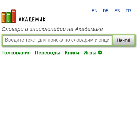
EN
DE
ES
FR
academic.ru
Словари и энциклопедии на Академике
Найти!
Толкования
Переводы
Книги
Игры ⚽