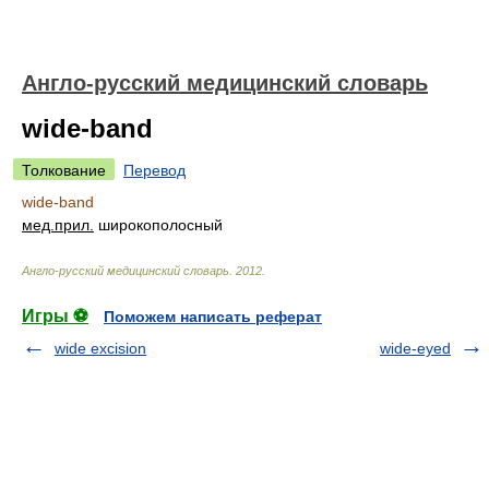
Англо-русский медицинский словарь
wide-band
Толкование
Перевод
wide-band
мед.
прил.
широкополосный
Англо-русский медицинский словарь
.
2012
.
Игры ⚽
Поможем написать реферат
wide excision
wide-eyed